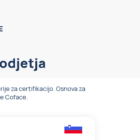
podjetja
ije za certifikacijo. Osnova za
be Coface.