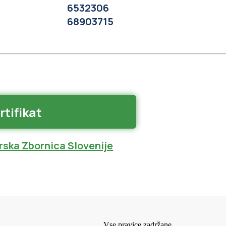
6532306
68903715
rtifikat
ska Zbornica Slovenije
Vse pravice zadržane