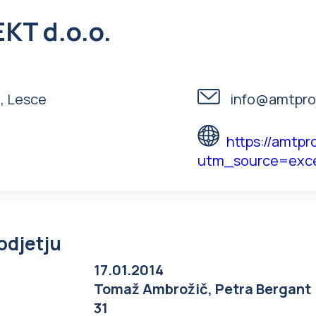
KT d.o.o.
, Lesce
info@amtproj
https://amtpro
utm_source=exce
odjetju
17.01.2014
Tomaž Ambrožič, Petra Bergant
31