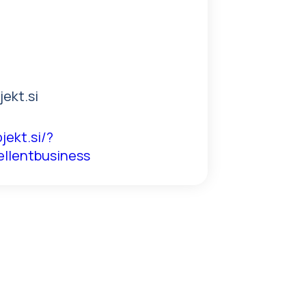
ekt.si
jekt.si/?
llentbusiness