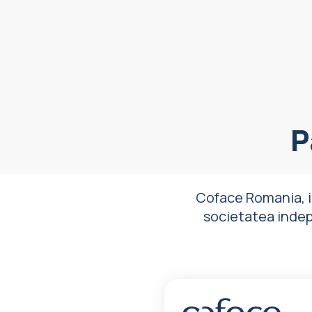
P
Coface Romania, i
societatea indepli