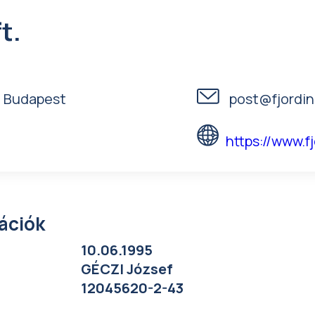
t.
, Budapest
post@fjordin
https://www.f
mációk
10.06.1995
GÉCZI József
12045620-2-43