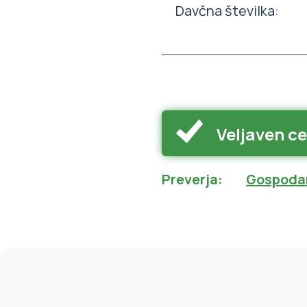
Davčna številka
:
Veljaven ce
Preverja
:
Gospodar