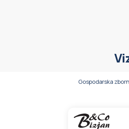
Vi
Gospodarska zbornic