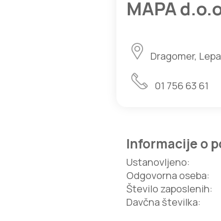
MAPA d.o.o
Dragomer, Lepa p
01 756 63 61
Informacije o p
Ustanovljeno
:
Odgovorna oseba
:
Število zaposlenih
:
Davčna številka
: