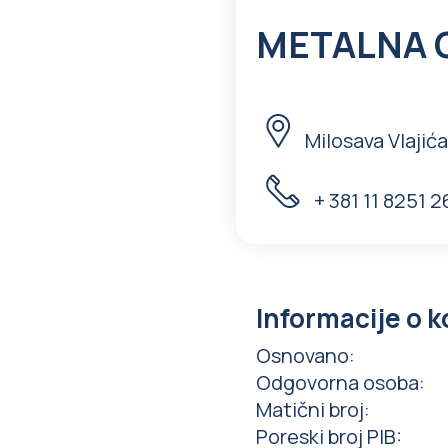
METALNA 
Milosava Vlajić
+ 381 11 8251 
Informacije o 
Osnovano
:
Odgovorna osoba
:
Matični broj
:
Poreski broj PIB
: