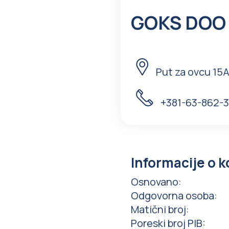
GOKS DOO
Put za ovcu 15
+381-63-862-
Informacije o 
Osnovano
:
Odgovorna osoba
:
Matični broj
:
Poreski broj PIB
: