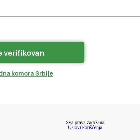
e verifikovan
dna komora Srbije
Sva prava zadržana
Uslovi korišćenja