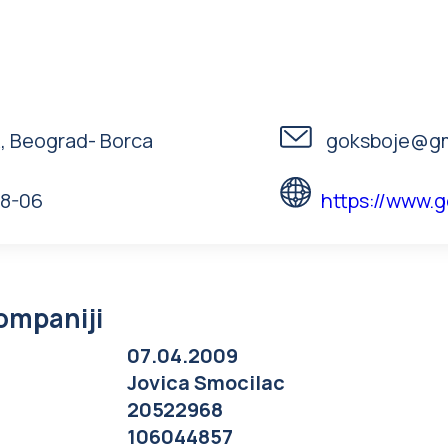
A, Beograd- Borca
goksboje@gm
38-06
https://www.
kompaniji
07.04.2009
Jovica Smocilac
20522968
106044857