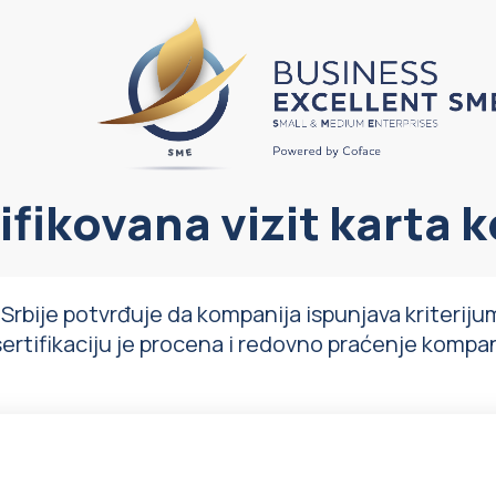
ifikovana vizit karta
rbije potvrđuje da kompanija ispunjava kriterijum
sertifikaciju je procena i redovno praćenje kompa